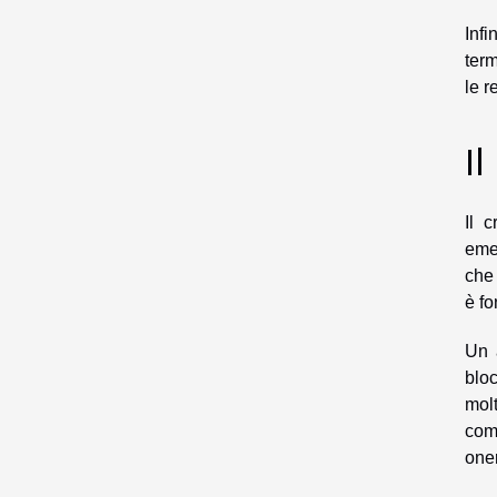
Inf
term
le r
Il
Il 
emer
che 
è fo
Un a
blo
mol
com
one