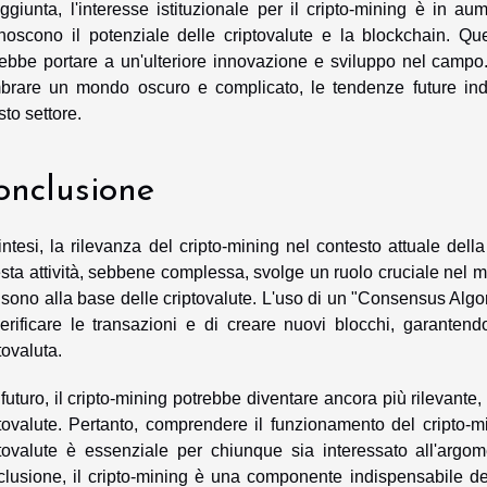
aggiunta, l'interesse istituzionale per il cripto-mining è in
onoscono il potenziale delle criptovalute e la blockchain. Qu
rebbe portare a un'ulteriore innovazione e sviluppo nel campo.
brare un mondo oscuro e complicato, le tendenze future indi
to settore.
onclusione
intesi, la rilevanza del cripto-mining nel contesto attuale del
ta attività, sebbene complessa, svolge un ruolo cruciale nel ma
sono alla base delle criptovalute. L'uso di un "Consensus Algor
erificare le transazioni e di creare nuovi blocchi, garantendo
tovaluta.
futuro, il cripto-mining potrebbe diventare ancora più rilevante,
ptovalute. Pertanto, comprendere il funzionamento del cripto-
ptovalute è essenziale per chiunque sia interessato all'argom
clusione, il cripto-mining è una componente indispensabile del