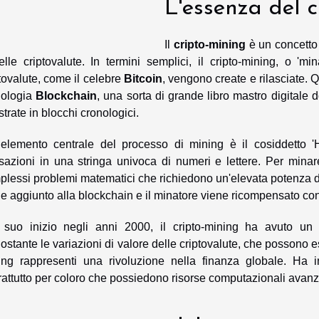
L'essenza del c
Il
cripto-mining
è un concetto
lle criptovalute. In termini semplici, il cripto-mining, o 'm
tovalute, come il celebre
Bitcoin
, vengono create e rilasciate.
nologia
Blockchain
, una sorta di grande libro mastro digitale 
strate in blocchi cronologici.
elemento centrale del processo di mining è il cosiddetto 'H
sazioni in una stringa univoca di numeri e lettere. Per minar
lessi problemi matematici che richiedono un'elevata potenza di c
e aggiunto alla blockchain e il minatore viene ricompensato co
 suo inizio negli anni 2000, il cripto-mining ha avuto un i
stante le variazioni di valore delle criptovalute, che possono ess
ing rappresenti una rivoluzione nella finanza globale. Ha i
attutto per coloro che possiedono risorse computazionali avanz