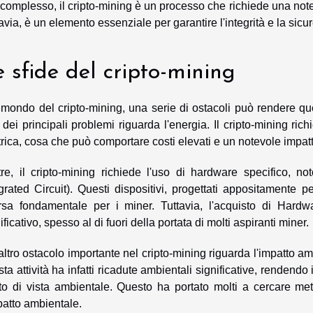
complesso, il cripto-mining è un processo che richiede una note
avia, è un elemento essenziale per garantire l'integrità e la sicu
 sfide del cripto-mining
mondo del cripto-mining, una serie di ostacoli può rendere ques
dei principali problemi riguarda l'energia. Il cripto-mining rich
trica, cosa che può comportare costi elevati e un notevole impat
ltre, il cripto-mining richiede l'uso di hardware specifico, 
grated Circuit). Questi dispositivi, progettati appositamente p
orsa fondamentale per i miner. Tuttavia, l'acquisto di Har
ificativo, spesso al di fuori della portata di molti aspiranti miner.
ltro ostacolo importante nel cripto-mining riguarda l'impatto am
ta attività ha infatti ricadute ambientali significative, rendendo
o di vista ambientale. Questo ha portato molti a cercare metod
patto ambientale.