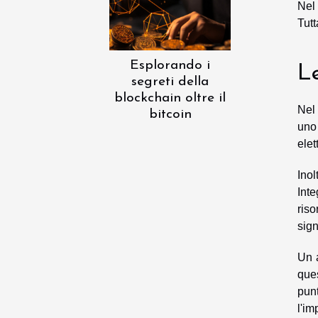
Nel 
Tutt
Esplorando i
Le
segreti della
blockchain oltre il
Nel 
bitcoin
uno 
elet
Ino
Inte
ris
sign
Un a
ques
punt
l'im