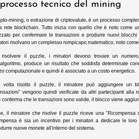
 processo tecnico del mining
ripto-mining, o estrazione di criptovalute, è un processo compl
la rete blockchain. Tutto inizia con quello che è noto come 
lizzato per confermare le transazioni e produrre nuovi blocchi
atori risolvano un complesso rompicapo matematico, noto come 
 risolvere il puzzle, i minatori devono trovare un numero
l'algoritmo, produce un risultato che soddisfa determinate co
zo computazionale e quindi è associato a un costo energetico.
 volta risolto il puzzle, il minatore può aggiungere un bl
nsazioni" vengono quindi verificate da altri partecipanti alla 
 conferma che le transazioni sono valide, il blocco viene aggiun
ne, il minatore che risolve il puzzle riceve una "Ricompensa 
ompensa è sia un incentivo per i minatori a dedicare le loro
odurre nuove monete all'interno del sistema.