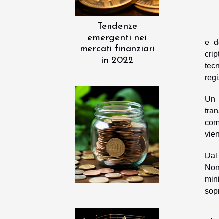
Tendenze
emergenti nei
e de
mercati finanziari
crip
in 2022
tec
regi
Un 
tran
comp
vien
Dal
Nono
min
sopr