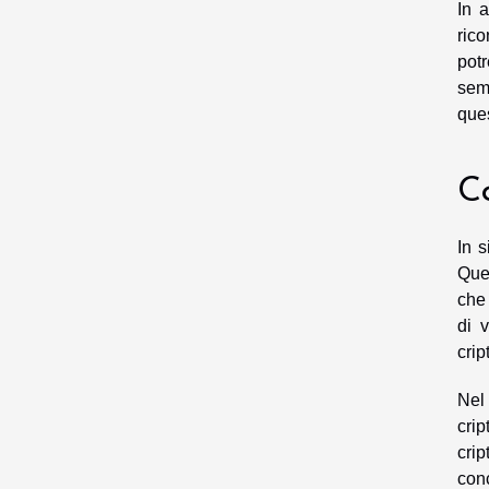
In 
ric
pot
sem
ques
C
In s
Ques
che 
di v
crip
Nel 
cri
cri
con