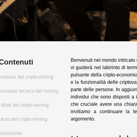
Benvenuti nel mondo intricato e
Contenuti
vi guiderà nel labirinto di ter
pulsante della cripto-economia
essenza del cripto-mining
e la funzionalità delle criptov
parte delle persone. In aggiun
 processo tecnico del mining
individui che sono disposti 
che cruciale avere una chiar
 sfide del cripto-mining
invitiamo a continuare la l
argomento.
 futuro del cripto-mining
nclusione