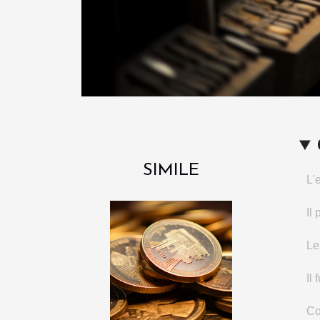
SIMILE
L'
Il
Le
Il
Co