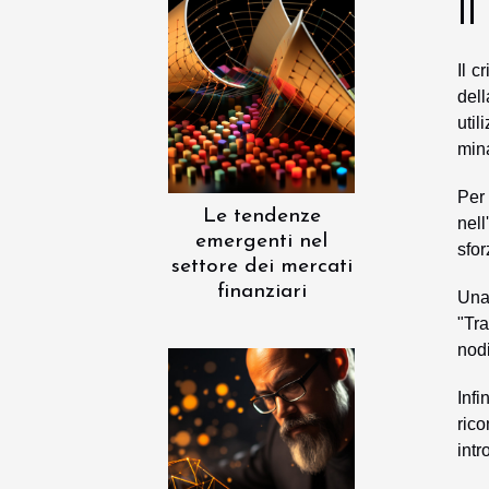
Il
Il c
del
uti
min
Per
Le tendenze
nel
emergenti nel
sfor
settore dei mercati
finanziari
Una
"Tra
nodi
Infi
ric
intr